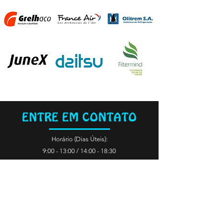
ENTRE EM CONTATO
Horário (Dias Úteis):
9:00 - 13:00 / 14:00 - 18:30
Rua do Lamarão, N°9, Lapa - Cartaxo
geral@mjmaia.com
+351 243 790 826